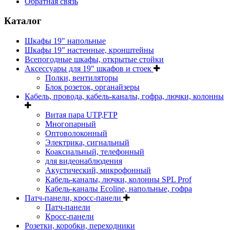
Обратная связь
Каталог
Шкафы 19" напольные
Шкафы 19" настенные, кронштейны
Всепогодные шкафы, открытые стойки
Аксессуары для 19" шкафов и стоек
Полки, вентиляторы
Блок розеток, органайзеры
Кабель, провода, кабель-каналы, гофра, лючки, колонны
Витая пара UTP,FTP
Многопарный
Оптоволоконный
Электрика, сигнальный
Коаксиальный, телефонный
для видеонаблюдения
Акустический, микрофонный
Кабель-каналы, лючки, колонны SPL Prof
Кабель-каналы Ecoline, напольные, гофра
Патч-панели, кросс-панели
Патч-панели
Кросс-панели
Розетки, коробки, переходники