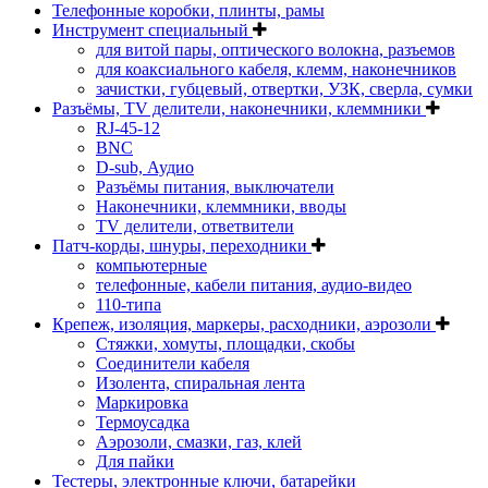
Телефонные коробки, плинты, рамы
Инструмент специальный
для витой пары, оптического волокна, разъемов
для коаксиального кабеля, клемм, наконечников
зачистки, губцевый, отвертки, УЗК, сверла, сумки
Разъёмы, TV делители, наконечники, клеммники
RJ-45-12
BNC
D-sub, Аудио
Разъёмы питания, выключатели
Наконечники, клеммники, вводы
ТV делители, ответвители
Патч-корды, шнуры, переходники
компьютерные
телефонные, кабели питания, аудио-видео
110-типа
Крепеж, изоляция, маркеры, расходники, аэрозоли
Стяжки, хомуты, площадки, скобы
Соединители кабеля
Изолента, спиральная лента
Маркировка
Термоусадка
Аэрозоли, смазки, газ, клей
Для пайки
Тестеры, электронные ключи, батарейки