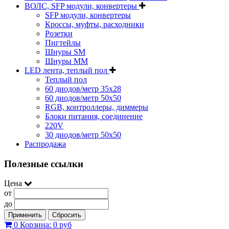
ВОЛС, SFP модули, конвертеры
SFP модули, конвертеры
Кроссы, муфты, расходники
Розетки
Пигтейлы
Шнуры SM
Шнуры MM
LED лента, теплый пол
Теплый пол
60 диодов/метр 35x28
60 диодов/метр 50x50
RGB, контроллеры, диммеры
Блоки питания, соединение
220V
30 диодов/метр 50х50
Распродажа
Полезные ссылки
Цена
от
до
Применить
Сбросить
0
Корзина:
0 руб