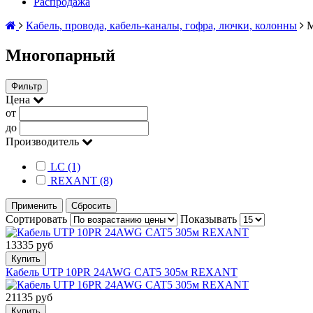
Распродажа
Кабель, провода, кабель-каналы, гофра, лючки, колонны
М
Многопарный
Фильтр
Цена
от
до
Производитель
LC (1)
REXANT (8)
Применить
Сбросить
Сортировать
Показывать
13335 руб
Купить
Кабель UTP 10PR 24AWG CAT5 305м REXANT
21135 руб
Купить