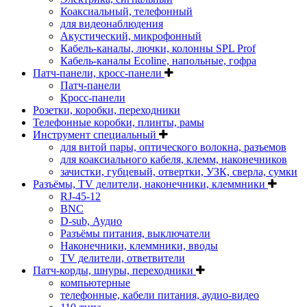
Коаксиальный, телефонный
для видеонаблюдения
Акустический, микрофонный
Кабель-каналы, лючки, колонны SPL Prof
Кабель-каналы Ecoline, напольные, гофра
Патч-панели, кросс-панели
Патч-панели
Кросс-панели
Розетки, коробки, переходники
Телефонные коробки, плинты, рамы
Инструмент специальный
для витой пары, оптического волокна, разъемов
для коаксиального кабеля, клемм, наконечников
зачистки, губцевый, отвертки, УЗК, сверла, сумки
Разъёмы, TV делители, наконечники, клеммники
RJ-45-12
BNC
D-sub, Аудио
Разъёмы питания, выключатели
Наконечники, клеммники, вводы
ТV делители, ответвители
Патч-корды, шнуры, переходники
компьютерные
телефонные, кабели питания, аудио-видео