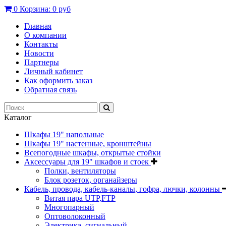
0
Корзина:
0 руб
Главная
О компании
Контакты
Новости
Партнеры
Личный кабинет
Как оформить заказ
Обратная связь
Каталог
Шкафы 19" напольные
Шкафы 19" настенные, кронштейны
Всепогодные шкафы, открытые стойки
Аксессуары для 19" шкафов и стоек
Полки, вентиляторы
Блок розеток, органайзеры
Кабель, провода, кабель-каналы, гофра, лючки, колонны
Витая пара UTP,FTP
Многопарный
Оптоволоконный
Электрика, сигнальный