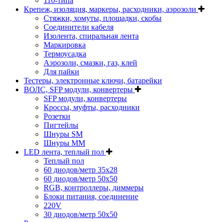
110-типа
Крепеж, изоляция, маркеры, расходники, аэрозоли
Стяжки, хомуты, площадки, скобы
Соединители кабеля
Изолента, спиральная лента
Маркировка
Термоусадка
Аэрозоли, смазки, газ, клей
Для пайки
Тестеры, электронные ключи, батарейки
ВОЛС, SFP модули, конвертеры
SFP модули, конвертеры
Кроссы, муфты, расходники
Розетки
Пигтейлы
Шнуры SM
Шнуры MM
LED лента, теплый пол
Теплый пол
60 диодов/метр 35x28
60 диодов/метр 50x50
RGB, контроллеры, диммеры
Блоки питания, соединение
220V
30 диодов/метр 50х50