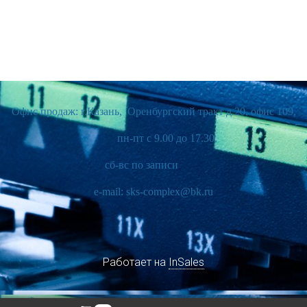
Офис продаж: г.Казань, Оренбургский тракт д.20, офис 109,
пн-пт с 9.00 до 17.30,
сб-вс по записи
e-mail: sks-complex@bk.ru
Работает на
InSales