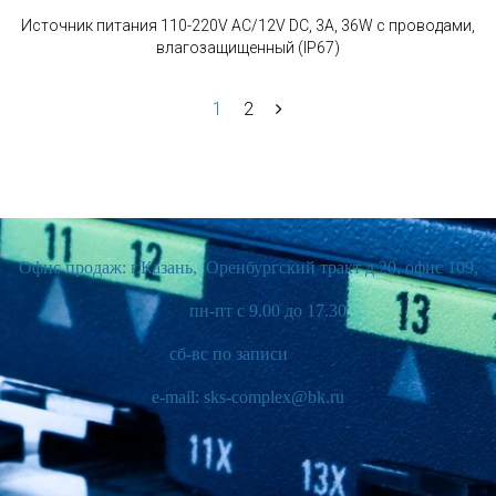
Источник питания 110-220V AC/12V DC, 3А, 36W с проводами,
влагозащищенный (IP67)
1
2
Офис продаж: г.Казань, Оренбургский тракт д.20, офис 109,
пн-пт с 9.00 до 17.30,
сб-вс по записи
e-mail: sks-complex@bk.ru