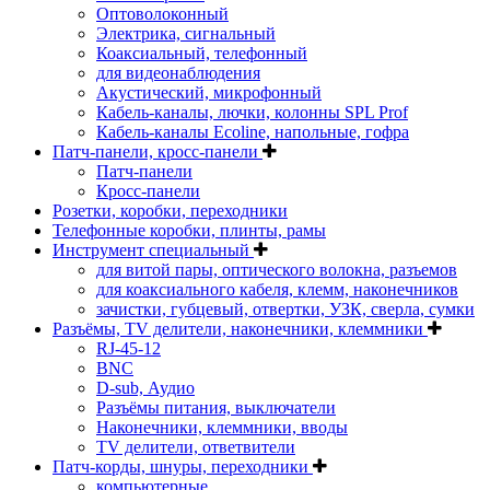
Оптоволоконный
Электрика, сигнальный
Коаксиальный, телефонный
для видеонаблюдения
Акустический, микрофонный
Кабель-каналы, лючки, колонны SPL Prof
Кабель-каналы Ecoline, напольные, гофра
Патч-панели, кросс-панели
Патч-панели
Кросс-панели
Розетки, коробки, переходники
Телефонные коробки, плинты, рамы
Инструмент специальный
для витой пары, оптического волокна, разъемов
для коаксиального кабеля, клемм, наконечников
зачистки, губцевый, отвертки, УЗК, сверла, сумки
Разъёмы, TV делители, наконечники, клеммники
RJ-45-12
BNC
D-sub, Аудио
Разъёмы питания, выключатели
Наконечники, клеммники, вводы
ТV делители, ответвители
Патч-корды, шнуры, переходники
компьютерные