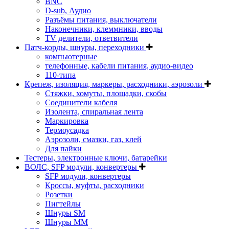
BNC
D-sub, Аудио
Разъёмы питания, выключатели
Наконечники, клеммники, вводы
ТV делители, ответвители
Патч-корды, шнуры, переходники
компьютерные
телефонные, кабели питания, аудио-видео
110-типа
Крепеж, изоляция, маркеры, расходники, аэрозоли
Стяжки, хомуты, площадки, скобы
Соединители кабеля
Изолента, спиральная лента
Маркировка
Термоусадка
Аэрозоли, смазки, газ, клей
Для пайки
Тестеры, электронные ключи, батарейки
ВОЛС, SFP модули, конвертеры
SFP модули, конвертеры
Кроссы, муфты, расходники
Розетки
Пигтейлы
Шнуры SM
Шнуры MM