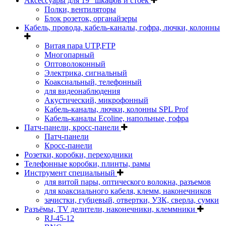
Аксессуары для 19" шкафов и стоек
Полки, вентиляторы
Блок розеток, органайзеры
Кабель, провода, кабель-каналы, гофра, лючки, колонны
Витая пара UTP,FTP
Многопарный
Оптоволоконный
Электрика, сигнальный
Коаксиальный, телефонный
для видеонаблюдения
Акустический, микрофонный
Кабель-каналы, лючки, колонны SPL Prof
Кабель-каналы Ecoline, напольные, гофра
Патч-панели, кросс-панели
Патч-панели
Кросс-панели
Розетки, коробки, переходники
Телефонные коробки, плинты, рамы
Инструмент специальный
для витой пары, оптического волокна, разъемов
для коаксиального кабеля, клемм, наконечников
зачистки, губцевый, отвертки, УЗК, сверла, сумки
Разъёмы, TV делители, наконечники, клеммники
RJ-45-12