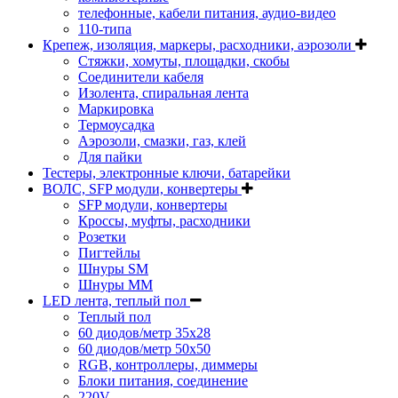
телефонные, кабели питания, аудио-видео
110-типа
Крепеж, изоляция, маркеры, расходники, аэрозоли
Стяжки, хомуты, площадки, скобы
Соединители кабеля
Изолента, спиральная лента
Маркировка
Термоусадка
Аэрозоли, смазки, газ, клей
Для пайки
Тестеры, электронные ключи, батарейки
ВОЛС, SFP модули, конвертеры
SFP модули, конвертеры
Кроссы, муфты, расходники
Розетки
Пигтейлы
Шнуры SM
Шнуры MM
LED лента, теплый пол
Теплый пол
60 диодов/метр 35x28
60 диодов/метр 50x50
RGB, контроллеры, диммеры
Блоки питания, соединение
220V