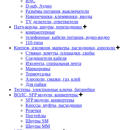
BNC
D-sub, Аудио
Разъёмы питания, выключатели
Наконечники, клеммники, вводы
ТV делители, ответвители
Патч-корды, шнуры, переходники
компьютерные
телефонные, кабели питания, аудио-видео
110-типа
Крепеж, изоляция, маркеры, расходники, аэрозоли
Стяжки, хомуты, площадки, скобы
Соединители кабеля
Изолента, спиральная лента
Маркировка
Термоусадка
Аэрозоли, смазки, газ, клей
Для пайки
Тестеры, электронные ключи, батарейки
ВОЛС, SFP модули, конвертеры
SFP модули, конвертеры
Кроссы, муфты, расходники
Розетки
Пигтейлы
Шнуры SM
Шнуры MM