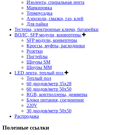
Изолента, спиральная лента
Маркировка
Термоусадка
Аэрозоли, смазки, газ, клей
Для пайки
Тестеры, электронные ключи, батарейки
ВОЛС, SFP модули, конвертеры
SFP модули, конвертеры
Кроссы, муфты, расходники
Розетки
Пигтейлы
Шнуры SM
Шнуры MM
LED лента, теплый пол
Теплый пол
60 диодов/метр 35x28
60 диодов/метр 50x50
RGB, контроллеры, диммеры
Блоки питания, соединение
220V
30 диодов/метр 50х50
Распродажа
Полезные ссылки