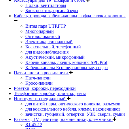
Аксессуары для 19" шкафов и стоек
Полки, вентиляторы
Блок розеток, органайзеры
Кабель, провода, кабель-каналы, гофра, лючки, колонны
Витая пара UTP,FTP
Многопарный
Оптоволоконный
Электрика, сигнальный
Коаксиальный, телефонный
для видеонаблюдения
Акустический, микрофонный
Кабель-каналы, лючки, колонны SPL Prof
Кабель-каналы Ecoline, напольные, гофра
Патч-панели, кросс-панели
Патч-панели
Кросс-панели
Розетки, коробки, переходники
Телефонные коробки, плинты, рамы
Инструмент специальный
для витой пары, оптического волокна, разъемов
для коаксиального кабеля, клемм, наконечников
зачистки, губцевый, отвертки, УЗК, сверла, сумки
Разъёмы, TV делители, наконечники, клеммники
RJ-45-12