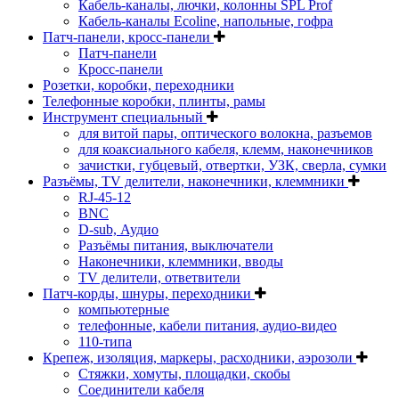
Кабель-каналы, лючки, колонны SPL Prof
Кабель-каналы Ecoline, напольные, гофра
Патч-панели, кросс-панели
Патч-панели
Кросс-панели
Розетки, коробки, переходники
Телефонные коробки, плинты, рамы
Инструмент специальный
для витой пары, оптического волокна, разъемов
для коаксиального кабеля, клемм, наконечников
зачистки, губцевый, отвертки, УЗК, сверла, сумки
Разъёмы, TV делители, наконечники, клеммники
RJ-45-12
BNC
D-sub, Аудио
Разъёмы питания, выключатели
Наконечники, клеммники, вводы
ТV делители, ответвители
Патч-корды, шнуры, переходники
компьютерные
телефонные, кабели питания, аудио-видео
110-типа
Крепеж, изоляция, маркеры, расходники, аэрозоли
Стяжки, хомуты, площадки, скобы
Соединители кабеля