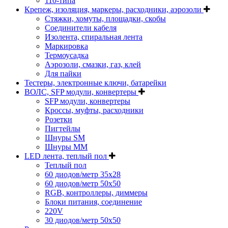
110-типа
Крепеж, изоляция, маркеры, расходники, аэрозоли
Стяжки, хомуты, площадки, скобы
Соединители кабеля
Изолента, спиральная лента
Маркировка
Термоусадка
Аэрозоли, смазки, газ, клей
Для пайки
Тестеры, электронные ключи, батарейки
ВОЛС, SFP модули, конвертеры
SFP модули, конвертеры
Кроссы, муфты, расходники
Розетки
Пигтейлы
Шнуры SM
Шнуры MM
LED лента, теплый пол
Теплый пол
60 диодов/метр 35x28
60 диодов/метр 50x50
RGB, контроллеры, диммеры
Блоки питания, соединение
220V
30 диодов/метр 50х50