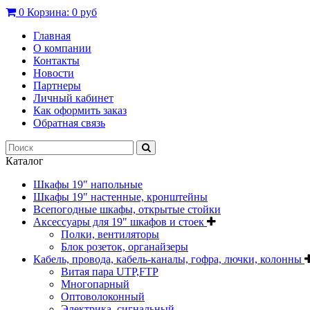
0
Корзина:
0 руб
Главная
О компании
Контакты
Новости
Партнеры
Личный кабинет
Как оформить заказ
Обратная связь
Каталог
Шкафы 19" напольные
Шкафы 19" настенные, кронштейны
Всепогодные шкафы, открытые стойки
Аксессуары для 19" шкафов и стоек
Полки, вентиляторы
Блок розеток, органайзеры
Кабель, провода, кабель-каналы, гофра, лючки, колонны
Витая пара UTP,FTP
Многопарный
Оптоволоконный
Электрика, сигнальный