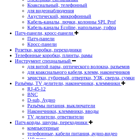
Коаксиальный, телефонный
для видеонаблюдения
Акустический, микрофонный
Кабель-каналы, лючки, колонны SPL Prof
Кабель-каналы Ecoline, напольные, гофра
Патч-панели, кросс-панели
Патч-панели
Кросс-панели
Розетки, коробки, переходники
Телефонные коробки, плинты, рамы
Инструмент специальный
для витой пары, оптического волокна, разъемов
для коаксиального кабеля, клемм, наконечников
зачистки, губцевый, отвертки, УЗК, сверла, сумки
Разъёмы, TV делители, наконечники, клеммники
RJ-45-12
BNC
D-sub, Аудио
Разъёмы питания, выключатели
Наконечники, клеммники, вводы
ТV делители, ответвители
Патч-корды, шнуры, переходники
компьютерные
телефонные, кабели питания, аудио-видео