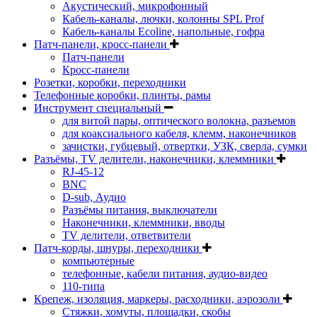
Акустический, микрофонный
Кабель-каналы, лючки, колонны SPL Prof
Кабель-каналы Ecoline, напольные, гофра
Патч-панели, кросс-панели
Патч-панели
Кросс-панели
Розетки, коробки, переходники
Телефонные коробки, плинты, рамы
Инструмент специальный
для витой пары, оптического волокна, разъемов
для коаксиального кабеля, клемм, наконечников
зачистки, губцевый, отвертки, УЗК, сверла, сумки
Разъёмы, TV делители, наконечники, клеммники
RJ-45-12
BNC
D-sub, Аудио
Разъёмы питания, выключатели
Наконечники, клеммники, вводы
ТV делители, ответвители
Патч-корды, шнуры, переходники
компьютерные
телефонные, кабели питания, аудио-видео
110-типа
Крепеж, изоляция, маркеры, расходники, аэрозоли
Стяжки, хомуты, площадки, скобы