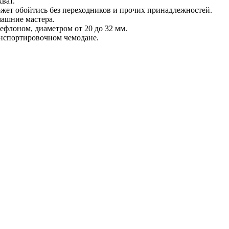
ват.
может обойтись без переходников и прочих принадлежностей.
машние мастера.
флоном, диаметром от 20 до 32 мм.
анспортировочном чемодане.