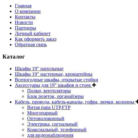
Главная
О компании
Контакты
Новости
Партнеры
Личный кабинет
Как оформить заказ
Обратная связь
Каталог
Шкафы 19" напольные
Шкафы 19" настенные, кронштейны
Всепогодные шкафы, открытые стойки
Аксессуары для 19" шкафов и стоек
Полки, вентиляторы
Блок розеток, органайзеры
Кабель, провода, кабель-каналы, гофра, лючки, колонны
Витая пара UTP,FTP
Многопарный
Оптоволоконный
Электрика, сигнальный
Коаксиальный, телефонный
для видеонаблюдения