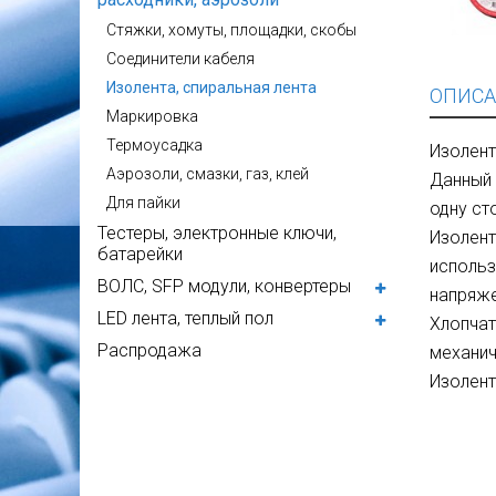
Стяжки, хомуты, площадки, скобы
Соединители кабеля
Изолента, спиральная лента
ОПИСА
Маркировка
Термоусадка
Изолента
Аэрозоли, смазки, газ, клей
Данный 
Для пайки
одну ст
Тестеры, электронные ключи,
Изолент
батарейки
использ
ВОЛС, SFP модули, конвертеры
напряже
LED лента, теплый пол
Хлопчат
Распродажа
механич
Изолент