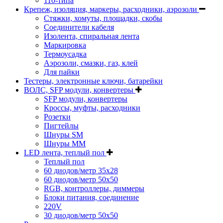
110-типа
Крепеж, изоляция, маркеры, расходники, аэрозоли
Стяжки, хомуты, площадки, скобы
Соединители кабеля
Изолента, спиральная лента
Маркировка
Термоусадка
Аэрозоли, смазки, газ, клей
Для пайки
Тестеры, электронные ключи, батарейки
ВОЛС, SFP модули, конвертеры
SFP модули, конвертеры
Кроссы, муфты, расходники
Розетки
Пигтейлы
Шнуры SM
Шнуры MM
LED лента, теплый пол
Теплый пол
60 диодов/метр 35x28
60 диодов/метр 50x50
RGB, контроллеры, диммеры
Блоки питания, соединение
220V
30 диодов/метр 50х50