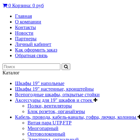
0
Корзина:
0 руб
Главная
О компании
Контакты
Новости
Партнеры
Личный кабинет
Как оформить заказ
Обратная связь
Каталог
Шкафы 19" напольные
Шкафы 19" настенные, кронштейны
Всепогодные шкафы, открытые стойки
Аксессуары для 19" шкафов и стоек
Полки, вентиляторы
Блок розеток, органайзеры
Кабель, провода, кабель-каналы, гофра, лючки, колонны
Витая пара UTP,FTP
Многопарный
Оптоволоконный
Электрика, сигнальный