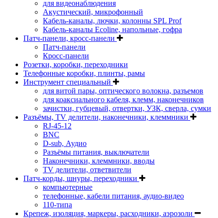
для видеонаблюдения
Акустический, микрофонный
Кабель-каналы, лючки, колонны SPL Prof
Кабель-каналы Ecoline, напольные, гофра
Патч-панели, кросс-панели
Патч-панели
Кросс-панели
Розетки, коробки, переходники
Телефонные коробки, плинты, рамы
Инструмент специальный
для витой пары, оптического волокна, разъемов
для коаксиального кабеля, клемм, наконечников
зачистки, губцевый, отвертки, УЗК, сверла, сумки
Разъёмы, TV делители, наконечники, клеммники
RJ-45-12
BNC
D-sub, Аудио
Разъёмы питания, выключатели
Наконечники, клеммники, вводы
ТV делители, ответвители
Патч-корды, шнуры, переходники
компьютерные
телефонные, кабели питания, аудио-видео
110-типа
Крепеж, изоляция, маркеры, расходники, аэрозоли