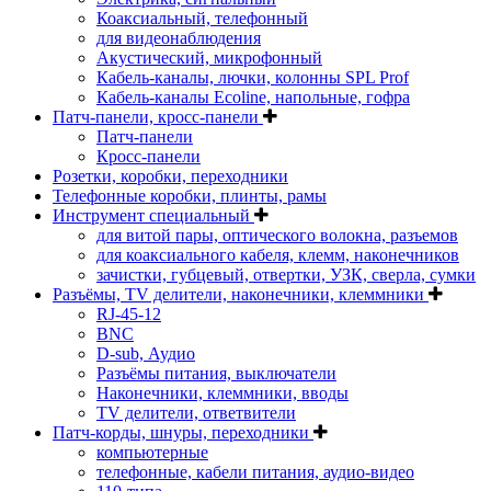
Коаксиальный, телефонный
для видеонаблюдения
Акустический, микрофонный
Кабель-каналы, лючки, колонны SPL Prof
Кабель-каналы Ecoline, напольные, гофра
Патч-панели, кросс-панели
Патч-панели
Кросс-панели
Розетки, коробки, переходники
Телефонные коробки, плинты, рамы
Инструмент специальный
для витой пары, оптического волокна, разъемов
для коаксиального кабеля, клемм, наконечников
зачистки, губцевый, отвертки, УЗК, сверла, сумки
Разъёмы, TV делители, наконечники, клеммники
RJ-45-12
BNC
D-sub, Аудио
Разъёмы питания, выключатели
Наконечники, клеммники, вводы
ТV делители, ответвители
Патч-корды, шнуры, переходники
компьютерные
телефонные, кабели питания, аудио-видео