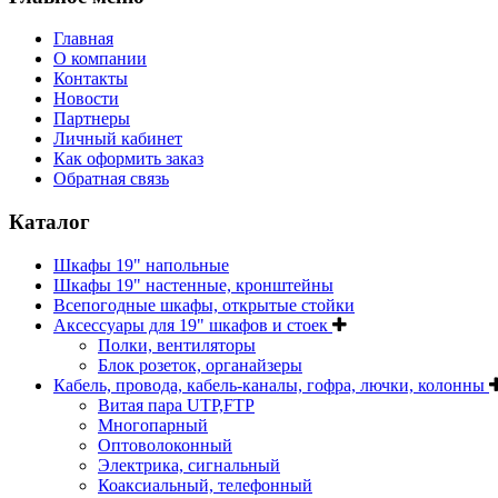
Главная
О компании
Контакты
Новости
Партнеры
Личный кабинет
Как оформить заказ
Обратная связь
Каталог
Шкафы 19" напольные
Шкафы 19" настенные, кронштейны
Всепогодные шкафы, открытые стойки
Аксессуары для 19" шкафов и стоек
Полки, вентиляторы
Блок розеток, органайзеры
Кабель, провода, кабель-каналы, гофра, лючки, колонны
Витая пара UTP,FTP
Многопарный
Оптоволоконный
Электрика, сигнальный
Коаксиальный, телефонный