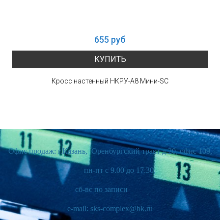
655 руб
КУПИТЬ
Кросс настенный НКРУ-А8 Мини-SС
Офис продаж: г.Казань, Оренбургский тракт д.20, офис 109,
пн-пт с 9.00 до 17.30,
сб-вс по записи
e-mail: sks-complex@bk.ru