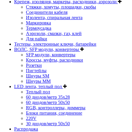
Крепеж, изоляция, маркеры, расходники, аэрозоли
Стяжки, хомуты, площадки, скобы
Соединители кабеля
Изолента, спиральная лента
Маркировка
Термоусадка
Аэрозоли, смазки, газ, клей
Для пайки
Тестеры, электронные ключи, батарейки
ВОЛС, SFP модули, конвертеры
SFP модули, конвертеры
Кроссы, муфты, расходники
Розетки
Пигтейлы
Шнуры SM
Шнуры MM
LED лента, теплый пол
Теплый пол
60 диодов/метр 35x28
60 диодов/метр 50x50
RGB, контроллеры, диммеры
Блоки питания, соединение
220V
30 диодов/метр 50х50
Распродажа