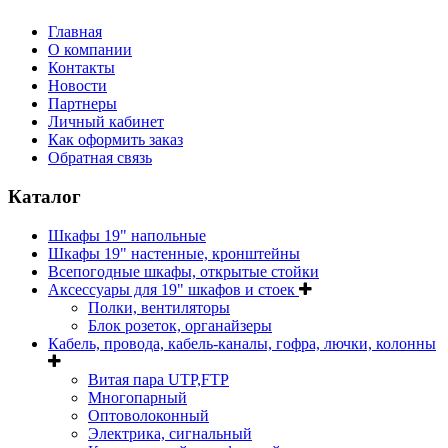
Главная
О компании
Контакты
Новости
Партнеры
Личный кабинет
Как оформить заказ
Обратная связь
Каталог
Шкафы 19" напольные
Шкафы 19" настенные, кронштейны
Всепогодные шкафы, открытые стойки
Аксессуары для 19" шкафов и стоек
Полки, вентиляторы
Блок розеток, органайзеры
Кабель, провода, кабель-каналы, гофра, лючки, колонны
Витая пара UTP,FTP
Многопарный
Оптоволоконный
Электрика, сигнальный