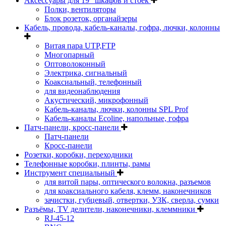
Аксессуары для 19" шкафов и стоек
Полки, вентиляторы
Блок розеток, органайзеры
Кабель, провода, кабель-каналы, гофра, лючки, колонны
Витая пара UTP,FTP
Многопарный
Оптоволоконный
Электрика, сигнальный
Коаксиальный, телефонный
для видеонаблюдения
Акустический, микрофонный
Кабель-каналы, лючки, колонны SPL Prof
Кабель-каналы Ecoline, напольные, гофра
Патч-панели, кросс-панели
Патч-панели
Кросс-панели
Розетки, коробки, переходники
Телефонные коробки, плинты, рамы
Инструмент специальный
для витой пары, оптического волокна, разъемов
для коаксиального кабеля, клемм, наконечников
зачистки, губцевый, отвертки, УЗК, сверла, сумки
Разъёмы, TV делители, наконечники, клеммники
RJ-45-12