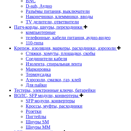
BNC
D-sub, Аудио
Разъёмы питания, выключатели
Наконечники, клеммники, вводы
ТV делители, ответвители
Патч-корды, шнуры, переходники
компьютерные
телефонные, кабели питания, аудио-видео
110-типа
Крепеж, изоляция, маркеры, расходники, аэрозоли
Стяжки, хомуты, площадки, скобы
Соединители кабеля
Изолента, спиральная лента
Маркировка
Термоусадка
Аэрозоли, смазки, газ, клей
Для пайки
Тестеры, электронные ключи, батарейки
ВОЛС, SFP модули, конвертеры
SFP модули, конвертеры
Кроссы, муфты, расходники
Розетки
Пигтейлы
Шнуры SM
Шнуры MM