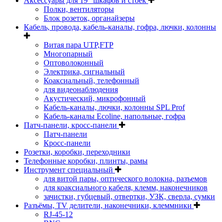
Аксессуары для 19" шкафов и стоек
Полки, вентиляторы
Блок розеток, органайзеры
Кабель, провода, кабель-каналы, гофра, лючки, колонны
Витая пара UTP,FTP
Многопарный
Оптоволоконный
Электрика, сигнальный
Коаксиальный, телефонный
для видеонаблюдения
Акустический, микрофонный
Кабель-каналы, лючки, колонны SPL Prof
Кабель-каналы Ecoline, напольные, гофра
Патч-панели, кросс-панели
Патч-панели
Кросс-панели
Розетки, коробки, переходники
Телефонные коробки, плинты, рамы
Инструмент специальный
для витой пары, оптического волокна, разъемов
для коаксиального кабеля, клемм, наконечников
зачистки, губцевый, отвертки, УЗК, сверла, сумки
Разъёмы, TV делители, наконечники, клеммники
RJ-45-12