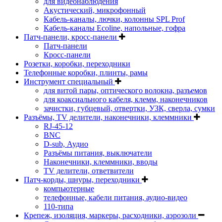
для видеонаблюдения
Акустический, микрофонный
Кабель-каналы, лючки, колонны SPL Prof
Кабель-каналы Ecoline, напольные, гофра
Патч-панели, кросс-панели
Патч-панели
Кросс-панели
Розетки, коробки, переходники
Телефонные коробки, плинты, рамы
Инструмент специальный
для витой пары, оптического волокна, разъемов
для коаксиального кабеля, клемм, наконечников
зачистки, губцевый, отвертки, УЗК, сверла, сумки
Разъёмы, TV делители, наконечники, клеммники
RJ-45-12
BNC
D-sub, Аудио
Разъёмы питания, выключатели
Наконечники, клеммники, вводы
ТV делители, ответвители
Патч-корды, шнуры, переходники
компьютерные
телефонные, кабели питания, аудио-видео
110-типа
Крепеж, изоляция, маркеры, расходники, аэрозоли