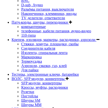
BNC
D-sub, Аудио
Разъёмы питания, выключатели
Наконечники, клеммники, вводы
ТV делители, ответвители
Патч-корды, шнуры, переходники
компьютерные
телефонные, кабели питания, аудио-видео
110-типа
Крепеж, изоляция, маркеры, расходники, аэрозоли
Стяжки, хомуты, площадки, скобы
Соединители кабеля
Изолента, спиральная лента
Маркировка
Термоусадка
Аэрозоли, смазки, газ, клей
Для пайки
Тестеры, электронные ключи, батарейки
ВОЛС, SFP модули, конвертеры
SFP модули, конвертеры
Кроссы, муфты, расходники
Розетки
Пигтейлы
Шнуры SM
Шнуры MM