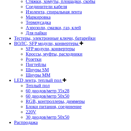
Стяжки, хомуты, площадки, скобы
Соединители кабеля
Изолента, спиральная лента
Маркировка
Термоусадка
Аэрозоли, смазки, газ, клей
Для пайки
Тестеры, электронные ключи, батарейки
ВОЛС, SFP модули, конвертеры
SFP модули, конвертеры
Кроссы, муфты, расходники
Розетки
Пигтейлы
Шнуры SM
Шнуры MM
LED лента, теплый пол
Теплый пол
60 диодов/метр 35x28
60 диодов/метр 50x50
RGB, контроллеры, диммеры
Блоки питания, соединение
220V
30 диодов/метр 50х50
Распродажа