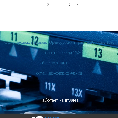
1
2
3
4
5
Офис продаж: г.Казань, Оренбургский тракт д.20, офис 109,
пн-пт с 9.00 до 17.30,
сб-вс по записи
e-mail: sks-complex@bk.ru
Работает на
InSales