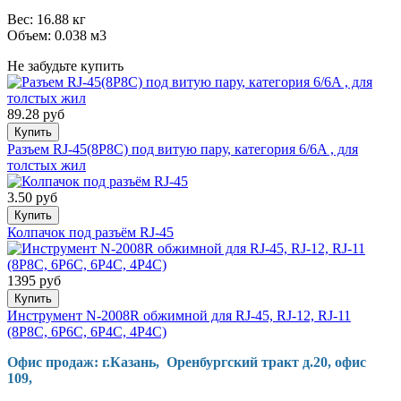
Вес: 16.88 кг
Объем: 0.038 м3
Не забудьте купить
89.28 руб
Купить
Разъем RJ-45(8P8C) под витую пару, категория 6/6A , для
толстых жил
3.50 руб
Купить
Колпачок под разъём RJ-45
1395 руб
Купить
Инструмент N-2008R обжимной для RJ-45, RJ-12, RJ-11
(8P8C, 6P6C, 6P4C, 4P4C)
Офис продаж: г.Казань, Оренбургский тракт д.20, офис
109,