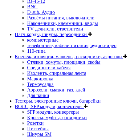
RJ-45-12
BNC
D-sub, Аудио
Разъёмы питания, выключатели
Наконечники, клеммники, вводы
ТV делители, ответвители
Патч-корды, шнуры, переходники
компьютерные
телефонные, кабели питания, аудио-видео
110-типа
Крепеж, изоляция, маркеры, расходники, аэрозоли
Стяжки, хомуты, площадки, скобы
Соединители кабеля
Изолента, спиральная лента
Маркировка
Термоусадка
Аэрозоли, смазки, газ, клей
Для пайки
Тестеры, электронные ключи, батарейки
ВОЛС, SFP модули, конвертеры
SFP модули, конвертеры
Кроссы, муфты, расходники
Розетки
Пигтейлы
Шнуры SM