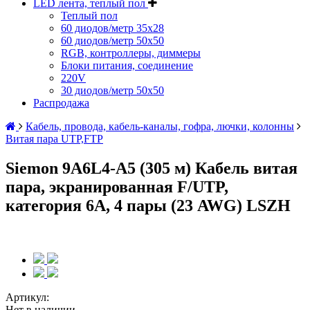
LED лента, теплый пол
Теплый пол
60 диодов/метр 35x28
60 диодов/метр 50x50
RGB, контроллеры, диммеры
Блоки питания, соединение
220V
30 диодов/метр 50х50
Распродажа
Кабель, провода, кабель-каналы, гофра, лючки, колонны
Витая пара UTP,FTP
Siemon 9A6L4-A5 (305 м) Кабель витая
пара, экранированная F/UTP,
категория 6A, 4 пары (23 AWG) LSZH
Артикул:
Нет в наличии