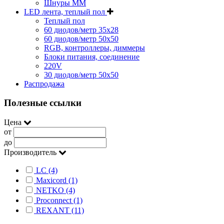
Шнуры MM
LED лента, теплый пол
Теплый пол
60 диодов/метр 35x28
60 диодов/метр 50x50
RGB, контроллеры, диммеры
Блоки питания, соединение
220V
30 диодов/метр 50х50
Распродажа
Полезные ссылки
Цена
от
до
Производитель
LC (4)
Maxicord (1)
NETKO (4)
Proconnect (1)
REXANT (11)