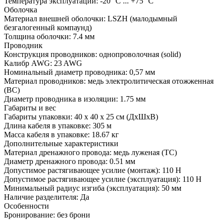
Температура эксплуатации: -20 °C ... +75 °C
Оболочка
Материал внешней оболочки: LSZH (малодымный
безгалогенный компаунд)
Толщина оболочки: 7.4 мм
Проводник
Конструкция проводников: однопроволочная (solid)
Калибр AWG: 23 AWG
Номинальный диаметр проводника: 0,57 мм
Материал проводников: медь электролитическая отожженная
(BC)
Диаметр проводника в изоляции: 1.75 мм
Габариты и вес
Габариты упаковки: 40 х 40 х 25 см (ДхШхВ)
Длина кабеля в упаковке: 305 м
Масса кабеля в упаковке: 18.67 кг
Дополнительные характеристики
Материал дренажного провода: медь луженая (TC)
Диаметр дренажного провода: 0.51 мм
Допустимое растягивающее усилие (монтаж): 110 Н
Допустимое растягивающее усилие (эксплуатация): 110 Н
Минимальный радиус изгиба (эксплуатация): 50 мм
Наличие разделителя: Да
Особенности
Бронирование: без брони