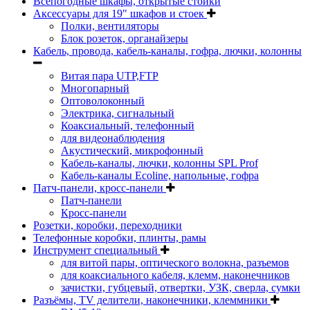
Всепогодные шкафы, открытые стойки
Аксессуары для 19" шкафов и стоек
Полки, вентиляторы
Блок розеток, органайзеры
Кабель, провода, кабель-каналы, гофра, лючки, колонны
Витая пара UTP,FTP
Многопарный
Оптоволоконный
Электрика, сигнальный
Коаксиальный, телефонный
для видеонаблюдения
Акустический, микрофонный
Кабель-каналы, лючки, колонны SPL Prof
Кабель-каналы Ecoline, напольные, гофра
Патч-панели, кросс-панели
Патч-панели
Кросс-панели
Розетки, коробки, переходники
Телефонные коробки, плинты, рамы
Инструмент специальный
для витой пары, оптического волокна, разъемов
для коаксиального кабеля, клемм, наконечников
зачистки, губцевый, отвертки, УЗК, сверла, сумки
Разъёмы, TV делители, наконечники, клеммники