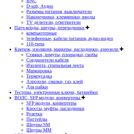
BNC
D-sub, Аудио
Разъёмы питания, выключатели
Наконечники, клеммники, вводы
ТV делители, ответвители
Патч-корды, шнуры, переходники
компьютерные
телефонные, кабели питания, аудио-видео
110-типа
Крепеж, изоляция, маркеры, расходники, аэрозоли
Стяжки, хомуты, площадки, скобы
Соединители кабеля
Изолента, спиральная лента
Маркировка
Термоусадка
Аэрозоли, смазки, газ, клей
Для пайки
Тестеры, электронные ключи, батарейки
ВОЛС, SFP модули, конвертеры
SFP модули, конвертеры
Кроссы, муфты, расходники
Розетки
Пигтейлы
Шнуры SM
Шнуры MM