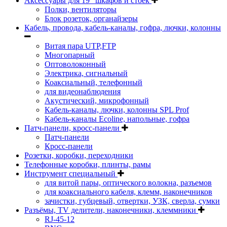
Аксессуары для 19" шкафов и стоек
Полки, вентиляторы
Блок розеток, органайзеры
Кабель, провода, кабель-каналы, гофра, лючки, колонны
Витая пара UTP,FTP
Многопарный
Оптоволоконный
Электрика, сигнальный
Коаксиальный, телефонный
для видеонаблюдения
Акустический, микрофонный
Кабель-каналы, лючки, колонны SPL Prof
Кабель-каналы Ecoline, напольные, гофра
Патч-панели, кросс-панели
Патч-панели
Кросс-панели
Розетки, коробки, переходники
Телефонные коробки, плинты, рамы
Инструмент специальный
для витой пары, оптического волокна, разъемов
для коаксиального кабеля, клемм, наконечников
зачистки, губцевый, отвертки, УЗК, сверла, сумки
Разъёмы, TV делители, наконечники, клеммники
RJ-45-12