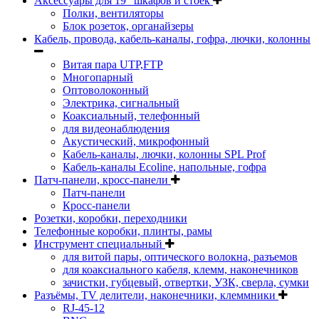
Аксессуары для 19" шкафов и стоек
Полки, вентиляторы
Блок розеток, органайзеры
Кабель, провода, кабель-каналы, гофра, лючки, колонны
Витая пара UTP,FTP
Многопарный
Оптоволоконный
Электрика, сигнальный
Коаксиальный, телефонный
для видеонаблюдения
Акустический, микрофонный
Кабель-каналы, лючки, колонны SPL Prof
Кабель-каналы Ecoline, напольные, гофра
Патч-панели, кросс-панели
Патч-панели
Кросс-панели
Розетки, коробки, переходники
Телефонные коробки, плинты, рамы
Инструмент специальный
для витой пары, оптического волокна, разъемов
для коаксиального кабеля, клемм, наконечников
зачистки, губцевый, отвертки, УЗК, сверла, сумки
Разъёмы, TV делители, наконечники, клеммники
RJ-45-12