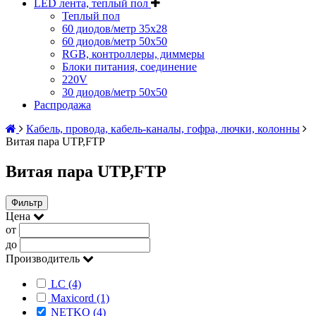
LED лента, теплый пол
Теплый пол
60 диодов/метр 35x28
60 диодов/метр 50x50
RGB, контроллеры, диммеры
Блоки питания, соединение
220V
30 диодов/метр 50х50
Распродажа
Кабель, провода, кабель-каналы, гофра, лючки, колонны
Витая пара UTP,FTP
Витая пара UTP,FTP
Фильтр
Цена
от
до
Производитель
LC (4)
Maxicord (1)
NETKO (4)