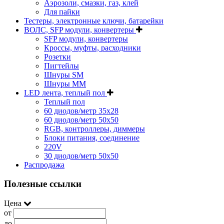
Аэрозоли, смазки, газ, клей
Для пайки
Тестеры, электронные ключи, батарейки
ВОЛС, SFP модули, конвертеры
SFP модули, конвертеры
Кроссы, муфты, расходники
Розетки
Пигтейлы
Шнуры SM
Шнуры MM
LED лента, теплый пол
Теплый пол
60 диодов/метр 35x28
60 диодов/метр 50x50
RGB, контроллеры, диммеры
Блоки питания, соединение
220V
30 диодов/метр 50х50
Распродажа
Полезные ссылки
Цена
от
до