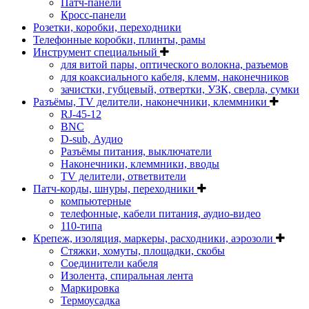
Патч-панели
Кросс-панели
Розетки, коробки, переходники
Телефонные коробки, плинты, рамы
Инструмент специальный
для витой пары, оптического волокна, разъемов
для коаксиального кабеля, клемм, наконечников
зачистки, губцевый, отвертки, УЗК, сверла, сумки
Разъёмы, TV делители, наконечники, клеммники
RJ-45-12
BNC
D-sub, Аудио
Разъёмы питания, выключатели
Наконечники, клеммники, вводы
ТV делители, ответвители
Патч-корды, шнуры, переходники
компьютерные
телефонные, кабели питания, аудио-видео
110-типа
Крепеж, изоляция, маркеры, расходники, аэрозоли
Стяжки, хомуты, площадки, скобы
Соединители кабеля
Изолента, спиральная лента
Маркировка
Термоусадка