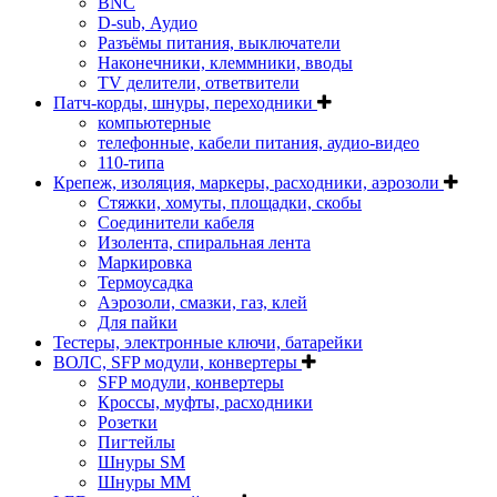
BNC
D-sub, Аудио
Разъёмы питания, выключатели
Наконечники, клеммники, вводы
ТV делители, ответвители
Патч-корды, шнуры, переходники
компьютерные
телефонные, кабели питания, аудио-видео
110-типа
Крепеж, изоляция, маркеры, расходники, аэрозоли
Стяжки, хомуты, площадки, скобы
Соединители кабеля
Изолента, спиральная лента
Маркировка
Термоусадка
Аэрозоли, смазки, газ, клей
Для пайки
Тестеры, электронные ключи, батарейки
ВОЛС, SFP модули, конвертеры
SFP модули, конвертеры
Кроссы, муфты, расходники
Розетки
Пигтейлы
Шнуры SM
Шнуры MM